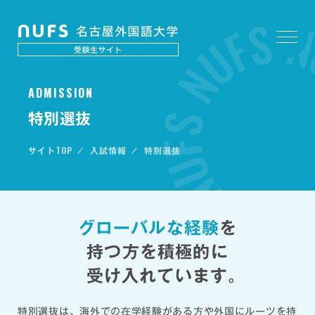
A
D
M
I
S
S
I
O
N
特別選抜
TOP
サイト
入試情報
特別選抜
グローバルな経験
を
持つ方を
積極的に
受け入れています。
特別選抜は、海外での在学経験がある方や外国にルーツを持