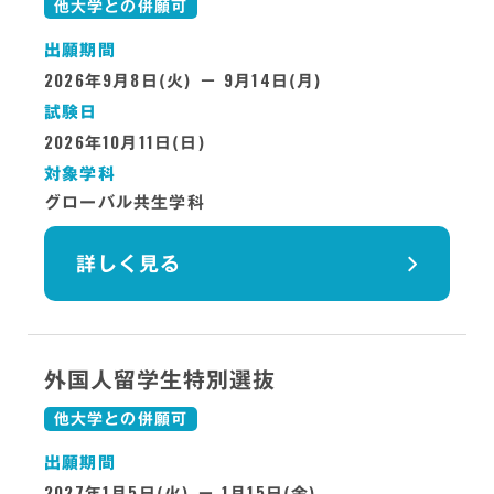
他大学との併願可
出願期間
2026
9
8
9
14
年
月
日(火) －
月
日(月)
試験日
2026
10
11
年
月
日(日)
対象学科
グローバル共生学科
詳しく見る
外国人留学生特別選抜
他大学との併願可
出願期間
2027
1
5
1
15
年
月
日(火) －
月
日(金)