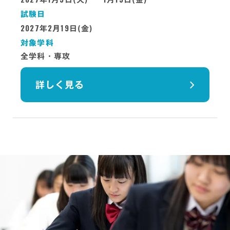
試験日
2027
2
19
年
月
日(金)
対象学科
全学科・専攻
詳しく見る