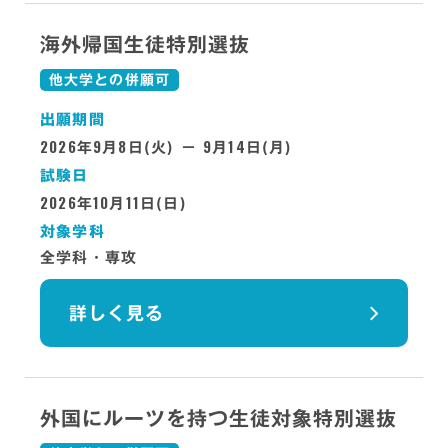
海外帰国生徒特別選抜
他大学との併願可
出願期間
2026
9
8
9
14
年
月
日(火) －
月
日(月)
試験日
2026
10
11
年
月
日(日)
対象学科
全学科・専攻
詳しく見る
外国にルーツを持つ生徒対象特別選抜