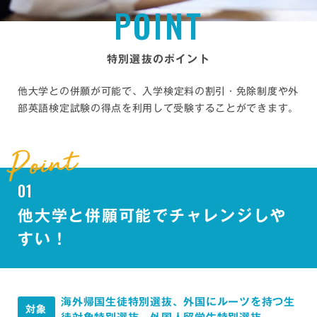
P
O
I
N
T
特別選抜のポイント
他大学との併願が可能で、
入学検定料の割引・免除制度や外
部英語検定試験の得点を利用して受験することができます。
01
他大学と併願可能でチャレンジしや
すい！
海外帰国生徒特別選抜、外国にルーツを持つ生
対象