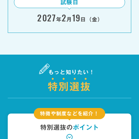
試験日
2027
2
19
年
月
日（金）
もっと知りたい！
特
別
選
抜
特徴や制度などを紹介！
特別選抜の
ポイント