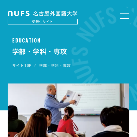
E
D
U
C
A
T
I
O
N
学部・学科・専攻
TOP
サイト
学部・学科・専攻