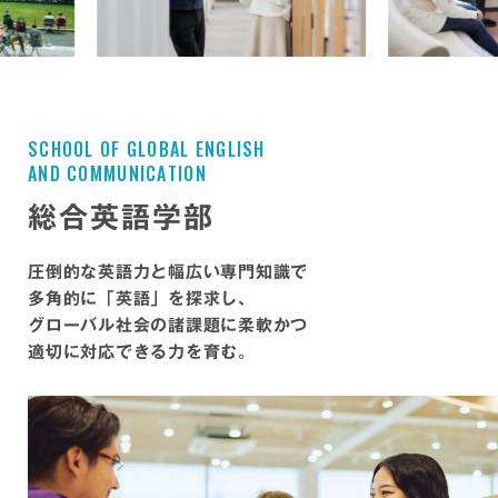
S
C
H
O
O
L
O
F
G
L
O
B
A
L
E
N
G
L
I
S
H
A
N
D
C
O
M
M
U
N
I
C
A
T
I
O
N
総合英語学部
圧倒的な英語力と幅広い専門知識で
多角的に「英語」を探求し、
グローバル社会の諸課題に柔軟かつ
適切に対応できる力を育む。