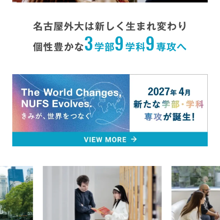
名古屋外大は新しく生まれ変わり
3
9
9
個性豊かな
学部
学科
専攻へ