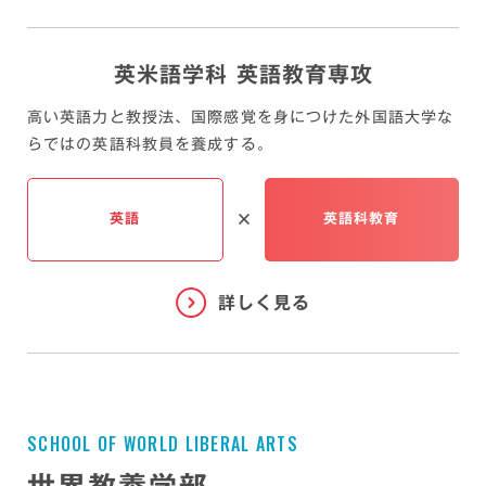
英米語学科 英語教育専攻
高い英語力と教授法、国際感覚を身につけた
外国語大学な
らではの英語科教員を養成する。
英語
英語科教育
S
C
H
O
O
L
O
F
W
O
R
L
D
L
I
B
E
R
A
L
A
R
T
S
世界教養学部