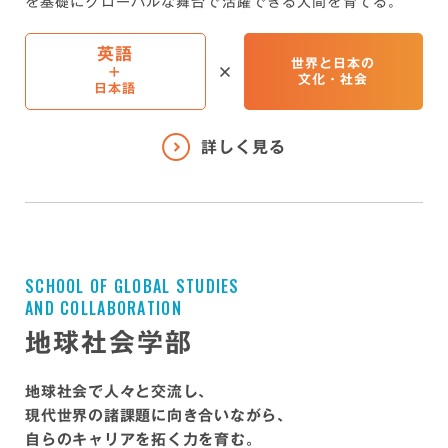
を基礎に
グローバルな舞台で活躍できる人間を育てる。
英語
世界と日本の
+
文化・社会
日本語
S
C
H
O
O
L
O
F
G
L
O
B
A
L
S
T
U
D
I
E
S
A
N
D
C
O
L
L
A
B
O
R
A
T
I
O
N
地球社会学部
地球社会で人々と交流し、
現代世界の諸課題に向き合いながら、
自らのキャリアを拓く力を育む。