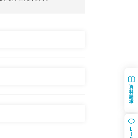
資
料
請
求
L
I