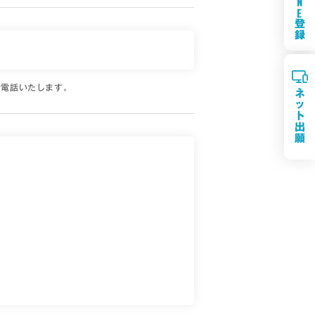
N
E
登
録
お電話いたします。
ネ
ッ
ト
出
願