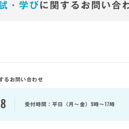
試・学び
に関する
お問い合
するお問い合わせ
48
9
17
受付時間：
平日（月～金）
時～
時