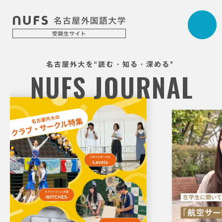
“
”
名古屋外大を
読む・知る・深める
N
U
F
S
J
O
U
R
N
A
L