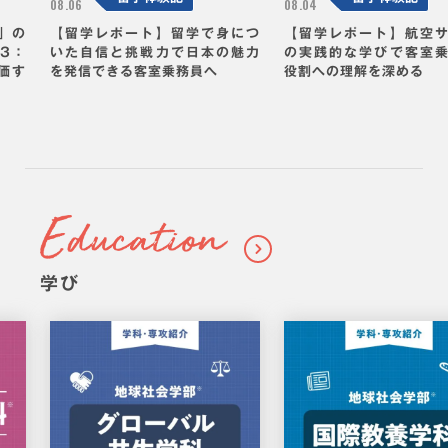
2026.
2026.
留学体験記
留学体験記
08.06
08.04
」の
【留学レポート】留学で身につ
【留学レポート】航空
.3：
いた自信と挑戦力で日本の魅力
の実践的な学びで客室
価す
を発信できる客室乗務員へ
役割への理解を深める
学び