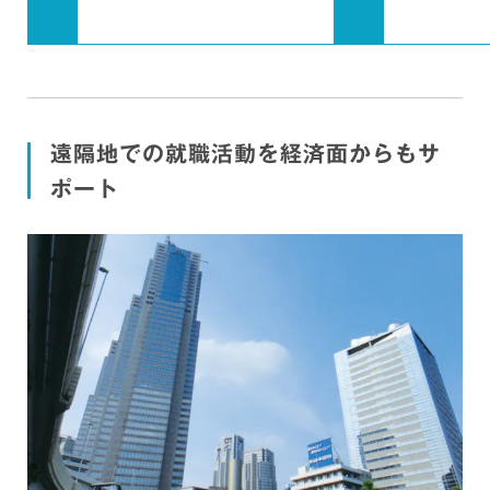
トヨタ自動車、アイシン、三菱自動車工業、ヤマハ発動機、
スズキ、いすゞ自動車、シャープ、TOPPAN、サントリー、
ゼブラ、住友電装、三菱電機、日立製作所、トヨタ紡織、豊
田合成、テルモ、日本特殊陶業、林テレンプ、ヤマザキマザ
ック、ニデック、オークマ、林テレンプ、イノアックコーポ
レーション、デンソーエレクトロニクス、タカラスタンダー
遠隔地での就職活動を経済面からもサ
ド、ノリタケカンパニーリミテド、ヨネックス、ミズノ、ア
イリスオーヤマ、日本製鋼所、新東工業、藤田螺子工業、貝
ポート
印、ニデック、資生堂、エーザイ、日本メナード化粧品、フ
ジパン、日本ピスコ など
商社
興和、岡谷鋼機、第一実業、大塚商会、東陽、豊島、槌屋、
瀧定名古屋、矢崎総業、鈴与商事、NX商事、JALUX、トヨ
タモビリティパーツ、シャープマーケティングジャパン、パ
ナソニックマーケティングジャパン、豊通マテリアル、豊通
エネルギー、三菱商事テクノス、カネスエ、日本ロレアル、
良品計画、シャネル、リシュモンジャパン など
運輸・物流
西日本旅客鉄道(JR西日本)、北海道旅客鉄道（JR北海道）、
近畿日本鉄道、西日本鉄道、東京地下鉄（東京メトロ）、日