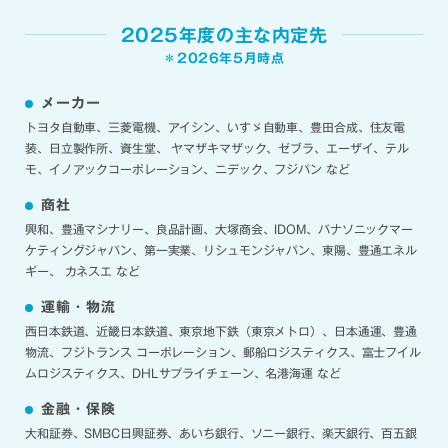
2025年度の主な内定先
＊2026年5月時点
メーカー
トヨタ自動車、三菱電機、アイシン、いすゞ自動車、豊田合成、住友電
装、日立製作所、資生堂、 ヤマザキマザック、ゼブラ、エーザイ、テル
モ、イノアックコーポレーション、ニデック、フジパン など
商社
興和、豊通マシナリー、良品計画、大塚商会、IDOM、パナソニックマー
ケティングジャパン、第一実業、リシュモンジャパン、東陽、豊通エネル
ギー、 カネスエ など
運輸・物流
西日本鉄道、近畿日本鉄道、東京地下鉄（東京メトロ）、日本通運、豊通
物流、フジトランス コーポレーション、郵船ロジスティクス、富士フイル
ムロジスティクス、DHLサプライチェーン、名港海運 など
金融・保険
大和証券、SMBC日興証券、あいち銀行、ソニー銀行、楽天銀行、百五銀