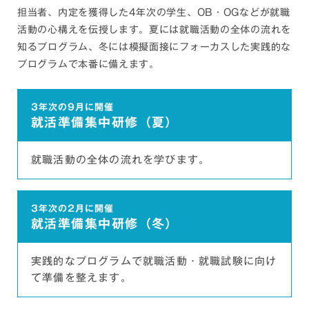
秋田放送、テレビ信州、東日本電信電話（NTT東日本）、ソ
担当者、内定を獲得した4年次の学生、OB・OGなどが就職
フトバンク、マイナビ、博報堂アイ・スタジオ、エン・ジャ
活動の心構えを伝授します。夏には就職活動の全体の流れを
パン、ベネッセコーポレーション、コナミデジタルエンタテ
インメント、トランスコスモス、電広、三晃社、豊田通商シ
知るプログラム、冬には模擬面接にフォーカスした実践的な
ステムズ、TOPPANシステムインテグレーション、伊藤忠テ
プログラムで本番に備えます。
クノソリューションズ、日本アイ・ビー・エム、バークレイ
グローバルコンサルティング＆インターネット、パーソルビ
ジネスプロセスデザイン、ディップ、中央図研 など
3年次の9月に開催
就活準備集中研修（夏）
流通
ジェイアール東海高島屋、イオンリテール、ドン・キホー
テ、ニトリ、バローホールディングス、セブン-イレブン・ジ
就職活動の全体の流れを学びます。
ャパン、スギ薬局、ゲオホールディングス、ノジマ、ATグル
ープ、トヨタモビリティ中京、愛知日産自動車、兼松コミュ
ニケーションズ、JR東海リテイリング・プラス、大創産業、
3年次の2月に開催
カメラのキタムラ、サントリービバレッジソリューション、
就活準備集中研修（冬）
コメ兵、ローソンエンタテインメント、日本マクドナルド、
ハンズ、遠鉄百貨店、Mitsukoshi USA など
実践的なプログラムで就職活動・
就職試験に向け
サービス
て準備を整えます。
コストコホールセールジャパン、スターバックスコーヒージ
ャパン、 オリエンタルランド、LEGOLAND Japan、アク
センチュア、パーソルテンプスタッフ、アデコ、パソナグル