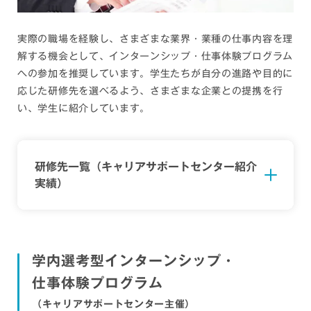
教育（その他）
ECC、イーオン、NOVAホールディングス、トライグルー
実際の職場を経験し、さまざまな業界・業種の仕事内容を理
プ、明光ネットワークジャパン、I.C.NAGOYA など
解する機会として、インターンシップ・仕事体験プログラム
への参加を推奨しています。学生たちが自分の進路や目的に
建設・不動産
応じた研修先を選べるよう、さまざまな企業との提携を行
積水ハウス、一条工務店、近鉄不動産、矢作建設工業、タマ
ホーム、タカラレーベン、TSUCHIYA、大和ハウスリアルエ
い、学生に紹介しています。
ステート、三菱地所ハウスネット、東建コーポレーション、
アールプランナー など
国際交流・国際協力に関わる機関・団体
研修先一覧（キャリアサポートセンター紹介
国際協力機構（JICA）、国際交流サービス協会：外務省在外
実績）
公館派遣員（在ジャマイカ日本国大使館）、NICE（日本国際
ワークキャンプセンター）など
学内選考型インターンシップ・
仕事体験プログラム
（キャリアサポートセンター主催）