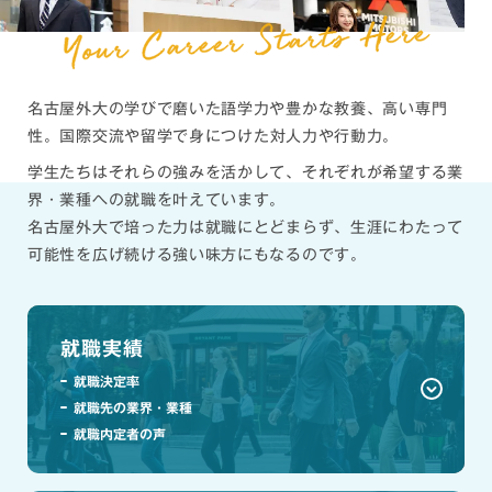
名古屋外大の学びで磨いた語学力や豊かな教養、高い専門
性。
国際交流や留学で身につけた対人力や行動力。
学生たちはそれらの強みを活かして、
それぞれが希望する業
界・業種への就職を叶えています。
名古屋外大で培った力は就職にとどまらず、
生涯にわたって
可能性を広げ続ける強い味方にもなるのです。
就職実績
就職決定率
就職先の業界・業種
就職内定者の声