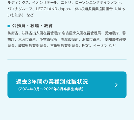
ルディングス、イオンリテール、ニトリ、ローソンエンタテインメント、
パソナグループ、LEGOLAND Japan、あいち知多農業協同組合（JAあ
いち知多） など
公務員・教職・教育
防衛省、法務省出入国在留管理庁 名古屋出入国在留管理局、愛知県庁、警
視庁、東海市役所、小牧市役所、志摩市役所、浜松市役所、 愛知県教育委
員会、岐阜県教育委員会、三重県教育委員会、ECC、イーオン など
過去
3
年間の業種別就職状況
（
2024
年
3
月～
2026
年
3
月卒業生実績）