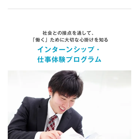
ープ、愛知県厚生農業協同組合連合会（JA愛知厚生連）、ワ
タベウェディング、ナゴヤドーム、ヒューマンアカデミー、
ベストブライダル など
アパレル
社会との接点を通して、
ファーストリテイリング、エルメスジャポン、ルイ・ヴィト
「働く」ために大切な心掛けを知る
ンジャバン、LVMH、ヨウジヤマモト、イッセイミヤケ、ト
インターンシップ・
ゥモローランド、アダストリア、青山商事、エービーシー・
マート など
仕事体験プログラム
公務員
防衛省、厚生労働省、法務省 矯正局、法務省出入国在留管理
庁 名古屋出入国在留管理局、愛知県庁、名古屋市役所、豊田
市役所、一宮市役所、小牧市役所、日進市役所、知多市役
所、蒲郡市役所、豊川市役所、浜松市役所、警視庁、愛知県
警察本部、岐阜県警察本部、東京消防庁 など
教育（教職）
愛知県、岐阜県、三重県、静岡県、長野県、石川県、福井
県、東京都、千葉県、埼玉県、栃木県、和歌山県、香川県、
鹿児島県、名古屋市、江南市、浜松市、千葉市、広島市、北
海道教育大学、私立学校教員 など