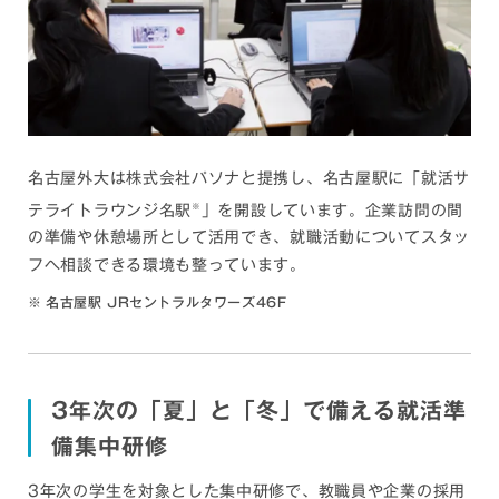
ド、シンガポール・エアラインズ・リミテッド、大韓航空、
ANAウィングス、日本トランスオーシャン航空、フジドリー
ムエアラインズ、ジェットスター・ジャパン、アイベックス
エアラインズ、スカイマーク、スターフライヤー、ソラシド
エア、ZIPAIR Tokyo、Peach Aviation、ベトジェットエ
ア、ANA中部空港、ANA成田エアポートサービス、ANA関
西空港、JALスカイ、ドリームスカイ名古屋、成田国際空
港、中部国際空港旅客サービス、スイスポートジャパン など
名古屋外大は株式会社パソナと提携し、名古屋駅に「就活サ
ホテル
※
テライトラウンジ名駅
」を開設しています。企業訪問の間
帝国ホテル、ジェイアール東海ホテルズ、名古屋ヒルトン、
の準備や休憩場所として活用でき、就職活動についてスタッ
コンラッド名古屋、星野リゾート、東京エディション虎ノ
フへ相談できる環境も整っています。
門、パークタワーホテル パークハイアット東京、阪神ホテル
システムズ ザ・リッツ・カールトン大阪、ヒルトン京都、リ
名古屋駅 JRセントラルタワーズ46F
ゾートトラスト、ミリアルホテルリゾートホテルズ など
旅行
JTB、エイチ・アイ・エス、日本旅行、クラブツーリズム、
3年次の「夏」と「冬」で備える
就活準
近畿日本ツーリスト、名鉄観光サービス、郵船トラベル、阪
急交通社、JTBグローバルマーケティング＆トラベル など
備集中研修
マスコミ・情報・通信
3年次の学生を対象とした集中研修で、教職員や企業の採用