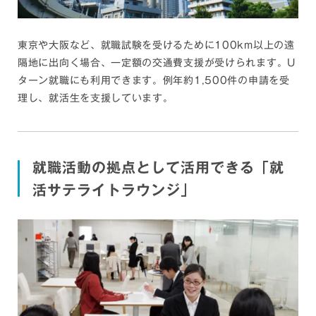
本通運、フェデラルエクスプレスジャパン、鈴与、DHLサプ
ライチェーン、フジトランス コーポレーション、三菱電機ロ
ジスティクス、商船三井ロジスティクス、三井物産グローバ
東京や大阪など、就職試験を受けるために100km以上の遠
ルロジスティクス、住商グローバル・ロジスティクス、郵船
隔地に出向く場合、一定額の交通費支援が受けられます。U
ロジスティクス、佐川グローバルロジスティクス、阪急阪神
ターン就職にも利用できます。例年約1,500件の申請を受
エクスプレス、富士フイルムロジスティクス、トヨタモビリ
ティパーツ、豊通物流、名港海運、伊勢湾海運、東陽倉庫、
理し、就活生を支援しています。
三井倉庫ホールディングス、西濃運輸、名鉄バス など
金融・保険
ゆうちょ銀行、楽天銀行、あいち銀行、百五銀行、大垣共立
就職活動の拠点として活用できる
「就
銀行、十六銀行、愛知信用金庫、豊田信用金庫、岡崎信用金
庫、大和証券、三菱UFJモルガン・スタンレー証券、野村證
活サテライトラウンジ」
券、岡三証券、SMBC日興証券日本郵便、第一生命保険、明
治安田生命、住友生命保険、東京海上日動火災保険、日本生
命保険、東京海上日動火災保険、損害保険ジャパン、三井住
友海上あいおい生命保険、あいち知多農業協同組合（JAあい
ち知多）、西春日井農業協同組合（JA西春日井） など
航空
全日本空輸（ANA）、日本航空（JAL）、カタール航空、エ
ミレーツ航空、キャセイパシフィックエアウェイズリミテッ