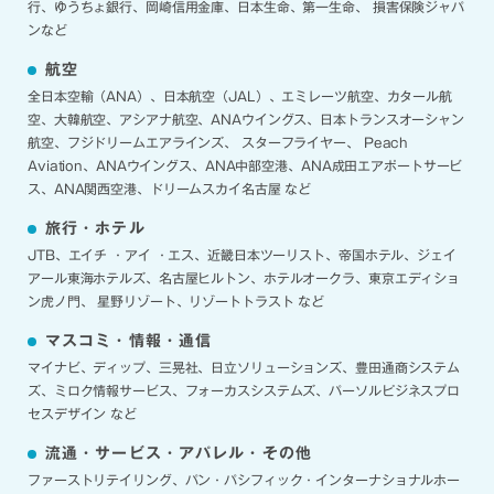
行、ゆうちょ銀行、岡崎信用金庫、日本生命、第一生命、 損害保険ジャパ
ンなど
航空
全日本空輸（ANA）、日本航空（JAL）、エミレーツ航空、カタール航
空、大韓航空、アシアナ航空、ANAウイングス、日本トランスオーシャン
航空、フジドリームエアラインズ、 スターフライヤー、 Peach
Aviation、ANAウイングス、ANA中部空港、ANA成田エアポートサービ
ス、ANA関西空港、ドリームスカイ名古屋 など
旅行・ホテル
JTB、エイチ ・アイ ・エス、近畿日本ツーリスト、帝国ホテル、ジェイ
アール東海ホテルズ、名古屋ヒルトン、ホテルオークラ、東京エディショ
ン虎ノ門、 星野リゾート、リゾートトラスト など
マスコミ・情報・通信
マイナビ、ディップ、三晃社、日立ソリューションズ、豊田通商システム
ズ、ミロク情報サービス、フォーカスシステムズ、パーソルピジネスプロ
セスデザイン など
流通・サービス・アパレル・その他
ファーストリテイリング、パン・パシフィック・インターナショナルホー