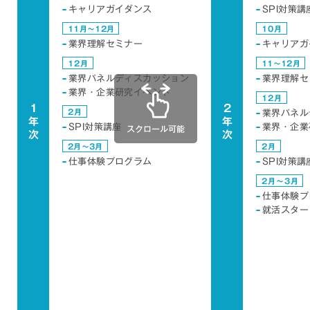
キャリアガイダンス
SPI対策講
11月〜12月
10月
業界理解セミナー
キャリアガ
12月
11〜12月
業界パネルディスカッション
業界理解セ
業界・企業研究イベント
12月
1
2
2月
業界パネル
年
年
SPI対策講座
業界・企業
次
次
2月〜3月
2月
仕事体験プログラム
SPI対策講
2月〜3月
仕事体験プ
就活スター
3
過去
年間の業種別就職状況
2024
3
2026
3
（
年
月～
年
月卒業生実績）
メーカー