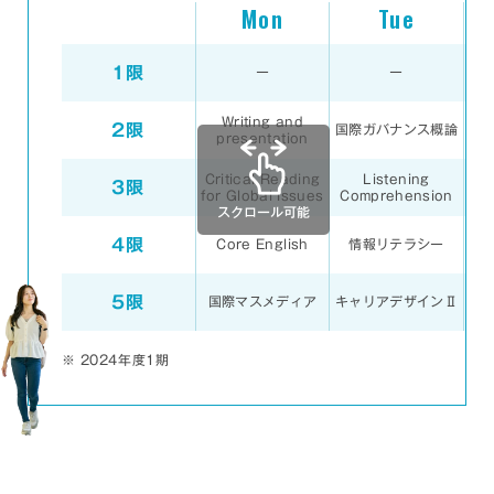
Mon
Tue
1限
ー
ー
Writing and
2限
国際ガバナンス概論
presentation
Critical Reading
Listening
3限
for Global Issues
Comprehension
4限
Core English
情報リテラシー
5限
国際マスメディア
キャリアデザインⅡ
キ
※
2024年度1期