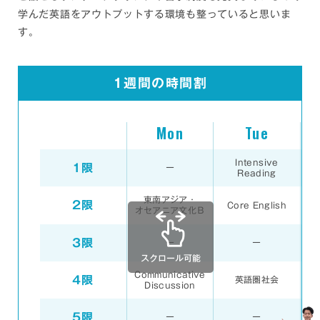
学んだ英語をアウトプットする環境も整っていると思いま
す。
1週間の時間割
Mon
Tue
Intensive
1限
ー
Reading
東南アジア・
2限
Core English
コ
オセアニア文化Ｂ
3限
ー
ー
キ
Communicative
4限
英語圏社会
Discussion
5限
ー
ー