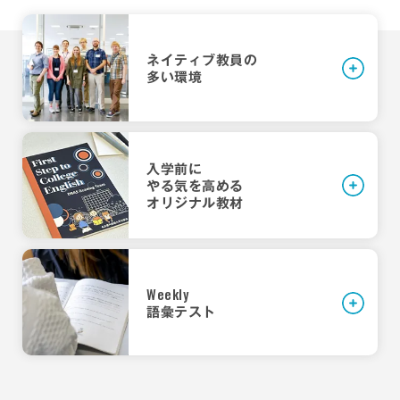
ッドで活躍した俳優たちに触れながら、今に続く
高め、「聞く・話す・読む・書く」の4技能を底上
用のオリジナル教材を作成しています。語学は
アメリカ文化の礎を学びます。
げします。
日々の積み重ねが最も重要です。学生には、「毎
日自主学習を行う」という習慣を身につけた状態
ネイティブ教員の
多い
環境
で入学してほしいと考えています。
入学前に
やる気を高める
オリジナル教材
Weekly
学生の声
教員の声
教育目標
語彙テスト
上田 功
田畑 友葉
自分と異なるものも受け入れる心の広さや優しさ
4年
先生（英米語学科長／教授）
さん
を持ち、ますます国際化する社会に対応できる知
性、教養、倫理を持つ一方で、高度な英語力に基