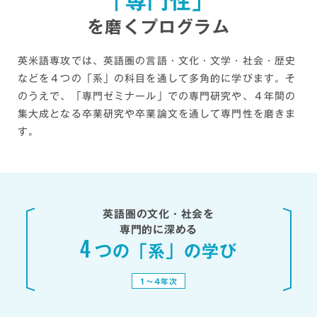
「専門性」
え方や行動様式を掘り下げて学ぶことができま
います。私は人種問題とアメリカ文化がどのよう
行、大和証券、野村證券、日本生命保険、全
を磨くプログラム
す。「英語はどのような構造をしているのか」
に関連しているのかに興味があり、黒人差別撤廃
日本空輸（ANA）、日本航空（JAL）、カ
「英語は社会の中でどのような働きをしているの
を求める広告に使用されている配色について研究
タール航空、フジドリームエアラインズ、ド
か」など、言語と私たちとの関係について知り、
英米語専攻では、英語圏の言語・文化・文学・社会・歴史
を進めています。今後は広告だけでなく映画や音
リームスカイ名古屋、JTB、エイチ・ア
英語を深く理解することができる専攻です。
などを４つの「系」の科目を通して多角的に学びます。
そ
楽なども調査し、理解を深めていきたいと思って
イ・エス、星野リゾート、帝国ホテル、オリ
のうえで、「専門ゼミナール」での専門研究や、４年間の
います。
エンタルランド、日本マクドナルド、ファー
Q2
学生たちに期待していることは？
集大成となる卒業研究や卒業論文を通して専門性を磨きま
ストリテイリング、愛知県教育委員会、名古
す。
Q2
屋市教育委員会、岐阜県教育委員会、静岡県
学びを通して、成長できたことは？
まずは高度な英語力をしっかりと身につけるこ
教育委員会、東京都教育委員会、警視庁 な
と。その前提のもとに豊かな教養や専門性を獲得
日本とイギリス・アメリカの文化や価値観の違い
ど
し、課題を論理的に考える力や物事を本質的に捉
を学び、これまで自分が無意識に抱いていた偏見
※過去５年間の就職先（2022年3月〜2026年3月卒
えることのできる力を養ってほしいです。語学を
に気づき、自分の視野が広がりました。また、講
業生実績）
英語圏の文化・社会を
軸とした学びを通して得た本質的なコミュニケー
義を通して文化や歴史を紐解いていくことで、過
専門的に深める
ション力を、世界のさまざまな国や地域で発揮し
去の出来事が現代にどう影響しているかを学び、
4
つの「系」の学び
てくれることを願っています。
ニュースでは伝えられていない側面にも目を向
け、多様な視点を持つ大切さに気づくことができ
※掲載内容は2026年2月現在の情報です。
1〜4年次
ました。
※掲載内容は2026年2月現在の情報です。