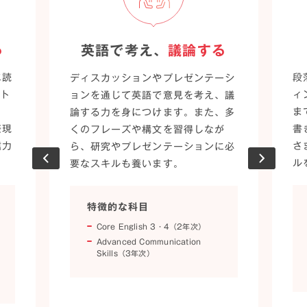
る
英語で考え、
議論する
に読
段
ディスカッションやプレゼンテーシ
スト
ィ
ョンを通じて英語で意見を考え、議
返
ま
論する力を身につけます。また、多
表現
書
くのフレーズや構文を習得しなが
信力
さ
ら、研究やプレゼンテーションに必
ル
要なスキルも養います。
特徴的な科目
Core English 3・4（2年次）
Advanced Communication
Skills（3年次）