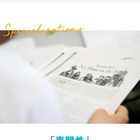
づく豊かでバランスのとれた国際感覚を身につ
け、21世紀の世界で活躍できる人材の育成を目的
とする。
定員
400名（英米語専攻220名・国際英語コミュニケ
ーション専攻130名・英語教育専攻50名）
取得できる資格
アメリカの「広告」を題材に人種
英語圏の言語や文化・社会など多
中学校・高等学校教諭一種免許状「英語」
小学校教諭二種免許状
問題と文化・社会について研究を
面的な視点から「英語」を理解す
進めています！
る専攻です！
主な就職先実績
現在取り組んでいる研究テーマや活動
Q1
Q1
トヨタ自動車、アイシン、スズキ、ヤマハ発
学科・専攻の魅力を教えてください！
は？
動機、豊田合成、TOPPAN、日本特殊陶
北米、イギリス、オセアニアを中心とする英語圏
映画・広告・音楽など、アメリカのポップカルチ
業、ミズノ、シャープ、住友電装、資生堂、
の言語、文学、芸術、社会や、英語圏の人々の考
ャーを通してアメリカの文化・社会を読み取って
ヤマザキマザック、日本通運、三菱ＵＦＪ銀