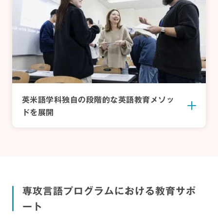
英米語学科独自の段階的な
英語教育メソッ
ドを展開
ネイティブ教員の多い環境
「英語の言語世界」
「英語の言語芸術世界」
「英語圏社会のしくみ」
Weekly
「American Culture」
語彙テスト
英米語学科では、学内最多のネイティブ教員を擁
英語を学問的な観点から説明できるようになるた
英語で書かれた詩や物語、歌やミュージカルなど
イギリス、アイルランド、アメリカ、カナダ、オ
入学前にやる気を高めるオリジ
しています。ネイティブ教員から学ぶことができ
めの、基礎的な概念や考え方を身につけます。現
人々に感動や共感を呼び起こす芸術作品を取り上
代表的なハリウッド映画を取り上げ、それらを通
ーストラリアなど、世界中に広がる英語圏社会の
2年次の「Reading and Grammar」の授業で
ナル教材
るのは、語学のスキルだけではありません。彼ら
代の英語が果たしている役割のほか、言語として
げます。表現の工夫や秘密を探りながら、それら
してアメリカ文化への理解を深めます。初期のデ
歴史を学びます。英語圏から自分の興味のある国
は、英米語学科の教員が独自に語彙テストを作
専攻言語プログラムにおける教育サポ
が暮らしてきた英語圏の文化や歴史、社会のあり
の仕組みや歴史、社会や文化との関わりについて
の作品がどのような時代や社会で生まれたのかを
ィズニー・アニメーションやモノクロのサイレン
や地域を見つけることで、2年次以降の研究テーマ
成。毎週実施されるテストを通して英語で円滑な
大学での英語の学びに向けて準備ができるよう、
ート
方などを直に学ぶことができます。
学びます。
考えます。
ト映画、チャップリンやヘップバーンなどハリウ
選定にもつなげます。
コミュニケーションをとるための語彙力を着実に
入学までに必要な英語の基礎が身につく自主学習