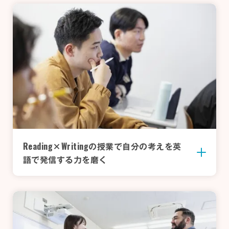
Reading
Writing
×
の授業で
自分の考えを英
語で発信する力を磨く