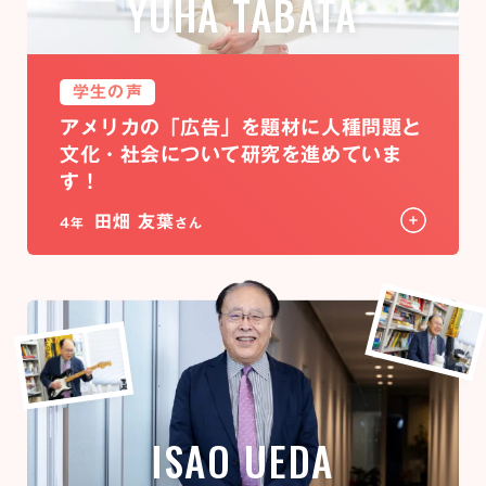
YUHA TABATA
学生の声
アメリカの「広告」を題材に人種問題と
文化・社会について研究を進めていま
す！
田畑 友葉
4年
さん
ISAO UEDA