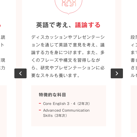
る
英語で考え、
議論する
に読
段
ディスカッションやプレゼンテーシ
スト
ィ
ョンを通じて英語で意見を考え、議
返
ま
論する力を身につけます。また、多
表現
書
くのフレーズや構文を習得しなが
信力
さ
ら、研究やプレゼンテーションに必
ル
要なスキルも養います。
特徴的な科目
Core English 3・4（2年次）
Advanced Communication
Skills（3年次）