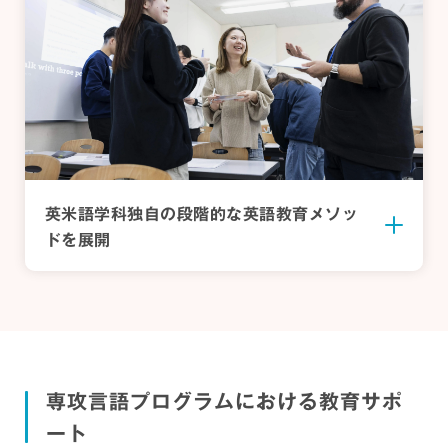
英米語学科独自の段階的な
英語教育メソッ
ドを展開
ネイティブ教員の多い環境
Weekly語彙テスト
「教職概論」
「
Second Language
英米語学科では、学内最多のネイティブ教員を擁
入学前にやる気を高めるオリジ
Acquisition
しています。ネイティブ教員から学ぶことができ
2年次の「Reading and Grammar」の授業で
教員に求められる資質や能力をテーマに、教育の
」
ナル教材
るのは、語学のスキルだけではありません。彼ら
は、英米語学科の教員が独自に語彙テストを作
目的・目標、確かな学力、教職の意義、職務内
専攻言語プログラムにおける教育サポ
が暮らしてきた英語圏の文化や歴史、社会のあり
成。毎週実施されるテストを通して英語で円滑な
容、組織マネジメント、カリキュラムマネジメン
第二言語習得（SLA）の原理について理解を深め
大学での英語の学びに向けて準備ができるよう、
方などを直に学ぶことができます。
コミュニケーションをとるための語彙力を着実に
トなどについて理解を深めます。また、教職に必
るために、第二言語習得研究の成果や理論をALL
ート
英米語学科の教員が入学予定者を対象とした自主