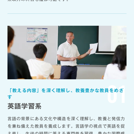
イ・エス、星野リゾート、帝国ホテル、オリ
※掲載内容は2026年2月現在の情報です。
エンタルランド、日本マクドナルド、ファー
ストリテイリング、愛知県教育委員会、名古
屋市教育委員会、岐阜県教育委員会、静岡県
教育委員会、東京都教育委員会、警視庁 な
ど
※過去5年間の就職先（2022年3月〜2026年3月卒
業生実績）
01
「教える内容」を深く理解し、教養豊かな教員をめざ
す
英語学習系
言語の背景にある文化や構造を深く理解し、教養と発信力
を兼ね備えた教員を養成します。言語学の視点で英語を捉
え直し、生徒の疑問に答える専門性を習得。豊かな国際感