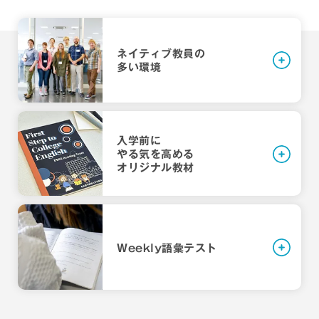
高め、「聞く・話す・読む・書く」の4技能を底上
要な基礎知識や技能に加え、思考力、判断力、表
ENGLISHの授業で学びます。また、第二言語習
学習用のオリジナル教材を作成し、英語の基礎授
げします。
現力の習得をめざします。
得（SLA）の研究と、教室で実践する第二言語の
業を実施しています。高校とは異なる大学独自の
授業との関係性についても学びます。
学習方法を身につけることで、やる気が高まった
ネイティブ教員の
状態で入学を迎えることができます。
多い
環境
入学前に
やる気を高める
オリジナル教材
学生の声
教員の声
教育目標
Weekly語彙テスト
太田 光春
宮﨑 凛
自分と異なるものも受け入れる心の広さや優しさ
4年
先生（英語教育専攻長／教
さん
を持ち、ますます国際化する社会に対応できる知
授）
性、教養、倫理を持つ一方で、高度な英語力に基