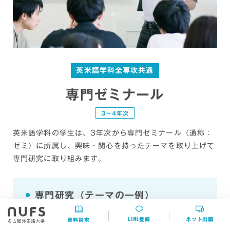
英米語学科全専攻共通
専門ゼミナール
3〜4年次
英米語学科の学生は、3年次から専門ゼミナール（通称：
ゼミ）に所属し、興味・関心を持ったテーマを取り上げて
専門研究に取り組みます。
専門研究（テーマの一例）
英語教育学・英語授業学
LINE
登録
ネット出願
資料請求
第二言語習得理論にもとづいた効果的な英語学習法・指