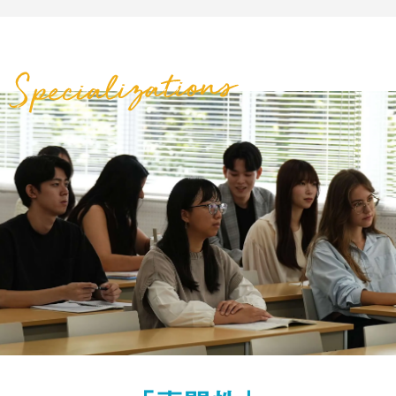
づく豊かでバランスのとれた国際感覚を身につ
け、21世紀の世界で活躍できる人材の育成を目的
とする。
定員
400名（英米語専攻220名・国際英語コミュニケ
ーション専攻130名・英語教育専攻50名）
取得できる資格
ALL ENGLISHの授業を通して
中学校・高等学校教諭一種免許状「英語」
小学校教諭二種免許状
英語科教員に求められる資質と能
生徒の英語力を伸ばせる英語科教
力、
英語教授法を身につけ、英語
員をめざしています！
主な就職先実績
で授業を
展開できる実践力を鍛え
現在取り組んでいる研究テーマや活動
Q1
ます！
教員採用選考試験の合格実績（英語
は？
教育専攻）
教員をめざして、中学校・高校の英語教育に関す
Q1
学科・専攻の魅力を教えてください！
愛知県、岐阜県、三重県、静岡県、東京都、
る研究に取り組んでいます。学習指導要領の内容