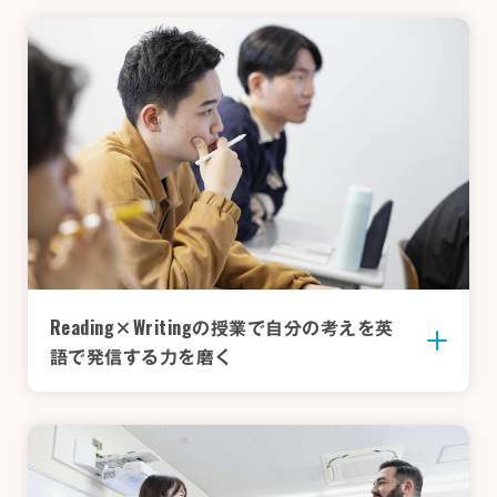
Reading
Writing
×
の授業で
自分の考えを英
語で発信する力を磨く