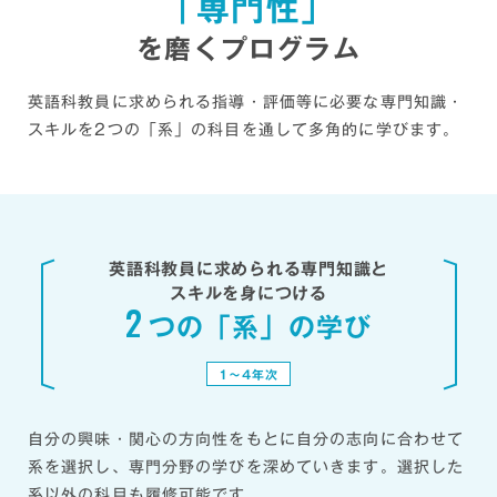
「専門性」
埼玉県、栃木県、長野県、福井県、富山県、
を英語で議論したり、ALL ENGLISHの模擬授業
英語科教員に求められる英語力と教授法、批判的
石川県、大阪府、滋賀県、香川県、北海道、
を計画し実践したりするなど、生徒の学習意欲や
を磨くプログラム
思考力を身につけさせるとともに、self-
鹿児島県、名古屋市、浜松市、静岡市、私立
自信を高め、英語の4技能を伸ばす授業ができるよ
efficacy（自己効力感）とself respect（自分
教員など
う、試行錯誤を重ねています。教員採用選考試験
英語科教員に求められる指導・評価等に必要な専門知識・
を尊重し受け入れること）を養う指導をしていま
の対策にも力を入れながら、自分自身の英語力を
※過去５年間の実績（2022年3月〜2026年3月卒業
スキルを2つの「系」の科目を通して多角的に学びます。
す。専門科目の多くを英語開講としており、「英
生実績）
高めるための学習にも励んでいます。
語で授業を展開できる」実践力が身につけられる
※過年度の卒業生を含む
専攻です。
Q2
学びを通して、成長できたことは？
Q2
学生たちに期待していることは？
主な就職実績（英米語学科）
ALL ENGLISHの授業を通して、「英語で授業を
英語科教員に求められる専門知識と
トヨタ自動車、アイシン、スズキ、ヤマハ発
行う」力がつきました。積極的に発言し、自分の
自律した学習者として、目標を設定し、それを達
スキルを身につける
2
動機、豊田合成、TOPPAN、日本特殊陶
意見を的確に伝えられるようになったと思いま
成するために振り返りと修正を重ねながら努力を
つの「系」の学び
業、ミズノ、シャープ、住友電装、資生堂、
す。私は留学経験がありませんが、名古屋外大の
継続する意志力、批判的思考を育んでほしいと思
ヤマザキマザック、日本通運、三菱ＵＦＪ銀
学びを通して幅広い視野と十分な語学力を身につ
います。特に英語科教員をめざす学生には、英語
1〜4年次
行、大和証券、野村證券、日本生命保険、全
けることができました。「留学をしなくても英語
の4技能を向上させ、「学ぶこと」の楽しさや「英
日本空輸（ANA）、日本航空（JAL）、カ
力を伸ばせる」と証明できる教員をめざしたいで
語でコミュニケーションをとること」の楽しさを
自分の興味・関心の方向性をもとに自分の志向に合わせて
タール航空、フジドリームエアラインズ、ド
す。
生徒に実感させることのできる指導力を身につけ
系を選択し、専門分野の学びを深めていきます。選択した
リームスカイ名古屋、JTB、エイチ・ア
てほしいと願っています。
※掲載内容は2026年2月現在の情報です。
系以外の科目も履修可能です。