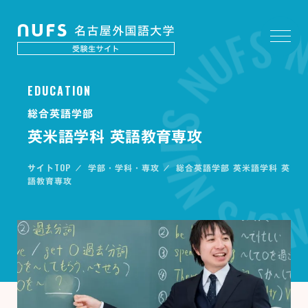
E
D
U
C
A
T
I
O
N
総合英語学部
英米語学科 英語教育専攻
TOP
サイト
学部・学科・専攻
総合英語学部 英米語学科 英
語教育専攻