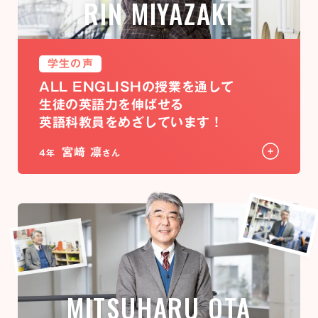
RIN MIYAZAKI
学生の声
ALL ENGLISHの授業を通して
生徒の英語力を伸ばせる
英語科教員をめざしています！
宮﨑 凛
4年
さん
MITSUHARU OTA