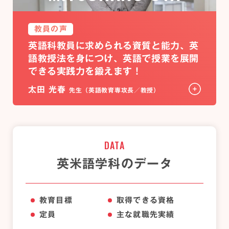
教員の声
英語科教員に求められる資質と能力、
英
語教授法を身につけ、英語で授業を
展開
できる実践力を鍛えます！
太田 光春
先生（英語教育専攻長／教授）
DATA
英米語学科のデータ
教育目標
取得できる資格
定員
主な就職先実績