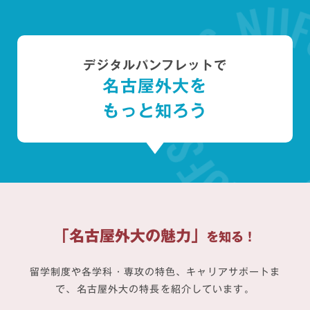
デジタルパンフレットで
名古屋外大を
もっと知ろう
「
名
古
屋
外
大
の
魅
力
」
を
知
る
！
留学制度や各学科・専攻の特色、キャリアサポートま
で、名古屋外大の特長を紹介しています。