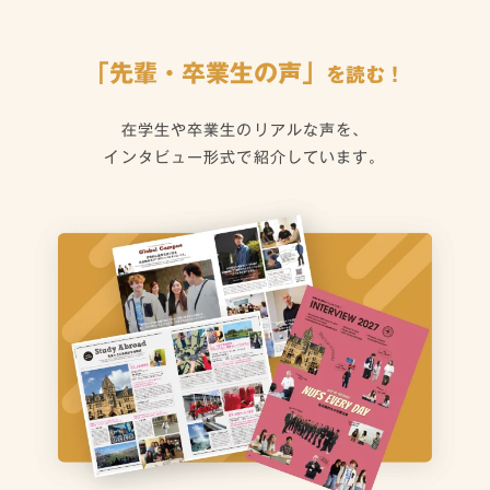
「
先
輩
・
卒
業
生
の
声
」
を
読
む
！
在学生や卒業生のリアルな声を、
インタビュー形式で紹介しています。