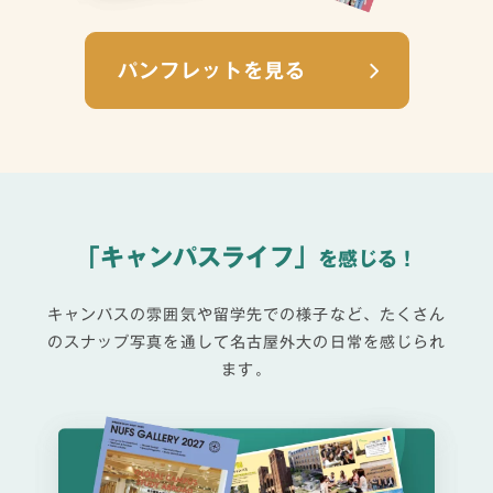
パンフレットを⾒る
「
キ
ャ
ン
パ
ス
ラ
イ
フ
」
を
感
じ
る
！
キャンパスの雰囲気や留学先での様子など、たくさん
のスナップ写真を通して名古屋外大の日常を感じられ
ます。