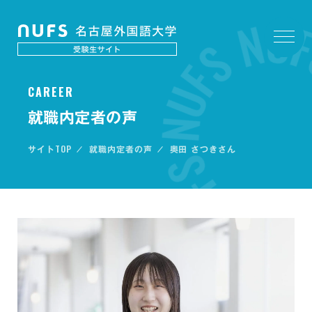
C
A
R
E
E
R
就職内定者の声
TOP
サイト
就職内定者の声
奥田 さつきさん