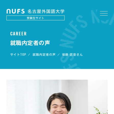
C
A
R
E
E
R
就職内定者の声
TOP
サイト
就職内定者の声
後藤 匠音さん