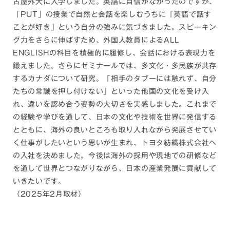
古屋外大に入学しました。英語に自信がなかったのですが、
「PUT」の授業で自然と会話を楽しむうちに「英語で話す
ことが好き」という自分の強みに気づきました。スピーキン
グ力をさらに伸ばすため、外国人教員によるALL
ENGLISHの科目を積極的に履修し、会話における表現力を
鍛えました。さらにゼミナールでは、多文化・多民族が共存
するカナダについて研究。「相手のタブーには触れず、自分
たちの常識を押し付けない」といった他国の文化を受け入
れ、違いを認め合う姿勢の大切さを実感しました。これまで
の経験や学びを通して、日本の文化や技術を世界に発信する
とともに、海外の良いところも取り入れながら発展させてい
く仕事がしたいという思いが生まれ、トヨタ紡織株式会社へ
の入社を決めました。今後は海外の採用や現地での研修など
を通して世界とつながりながら、日本の産業発展に貢献して
いきたいです。
（2025年2月取材）