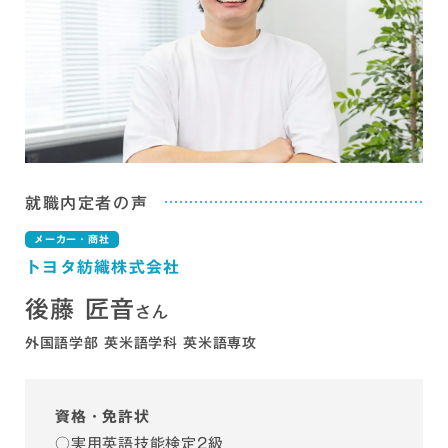
就職内定者の声
メーカー・商社
トヨタ紡織株式会社
後藤 匠音
さん
外国語学部 英米語学科 英米語専攻
資格・免許状
○実用英語技能検定2級