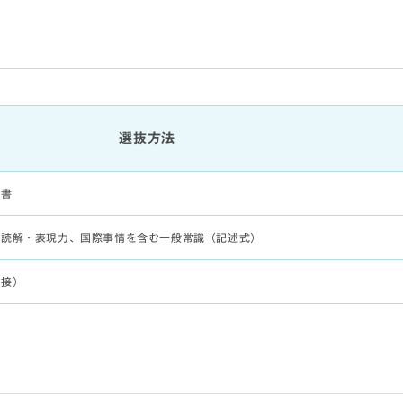
選抜方法
薦書
の読解・表現力、国際事情を含む一般常識（記述式）
面接）