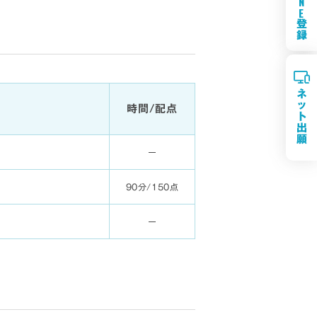
N
E
登
録
ネ
ッ
時間/配点
ト
出
願
90分/150点