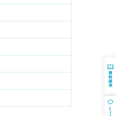
資
料
請
求
L
I