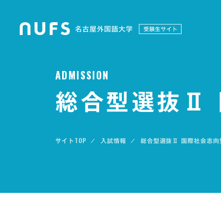
A
D
M
I
S
S
I
O
N
総合型選抜Ⅱ
TOP
入試情報
総合型選抜Ⅱ 国際社会志向
サイト