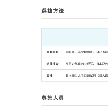
選抜方法
書類審査
調査書、志望理由書、自己推
適性検査
英語の基礎的な理解、日本語
面接
日本語による口頭試問（個人
募集人員