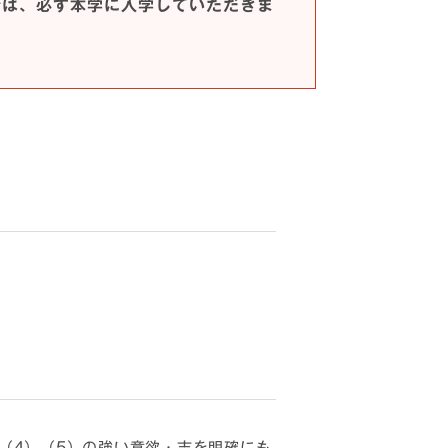
合は、必ず本学に入学していただきま
、（4）（5）の強い意欲・志を明確にも