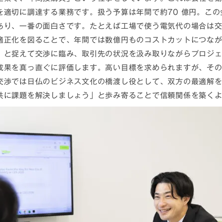
を適切に調達する業務です。扱う予算は年間で約70 億円。こ
あり、一番の面白さです。たとえば工場で使う電気代の場合は
適正化を図ることで、年間では数億円ものコストカットにつな
」と捉えて交渉に臨み、取引先の状況を汲み取りながらプロジ
成果を真っ直ぐに評価します。高い目標を求められますが、そ
交渉では日仏のビジネス文化の橋渡し役として、双方の最適解
共に課題を解決しましょう」と歩み寄ることで信頼関係を築く