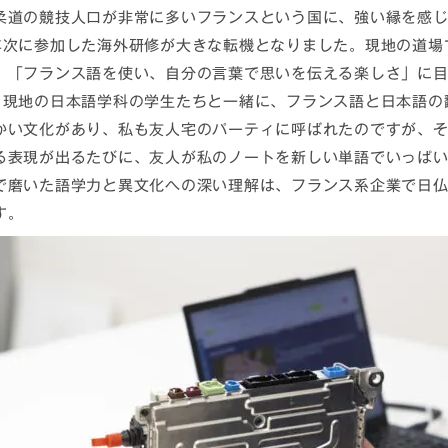
柔道の競技人口が非常に多いフランスという国に、強い縁を感
年次に参加した海外研修が大きな転機となりました。現地の道場
、「フランス語を使い、自分の言葉で思いを伝える楽しさ」に目
。現地の日本語学科の学生たちと一緒に、フランス語と日本語の
かい文化があり、私も友人宅のパーティに呼ばれたのですが、
る表現が出るたびに、友人が私のノートを新しい単語でいっぱ
で磨いた語学力と異文化への深い理解は、フランス系企業で日
す。