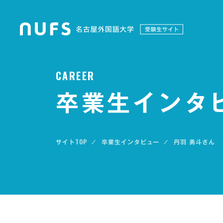
C
A
R
E
E
R
卒業生インタ
TOP
卒業生インタビュー
丹羽 勇斗さん
サイト