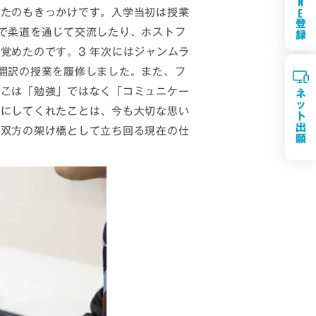
N
E
じたのもきっかけです。入学当初は授業
登
で柔道を通じて交流したり、ホストフ
録
覚めたのです。3 年次にはジャンムラ
翻訳の授業を履修しました。また、フ
そこは「勉強」ではなく「コミュニケー
ネ
ッ
いにしてくれたことは、今も大切な思い
ト
出
仏双方の架け橋として立ち回る現在の仕
願