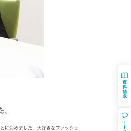
資
料
請
求
た。
L
I
ことに決めました。大好きなファッショ