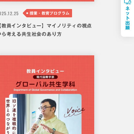
ネ
025.
12.25
ッ
授業・教育プログラム
ト
出
【教員インタビュー】マイノリティの視点
願
から考える共生社会のあり方