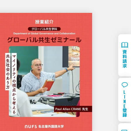
資
料
請
求
L
I
N
E
登
録