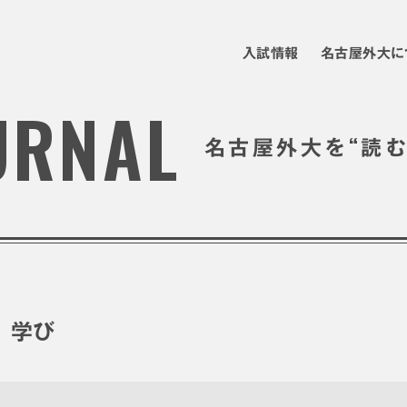
入試情報
名古屋外大に
URNAL
“
名古屋外大を
読
学び