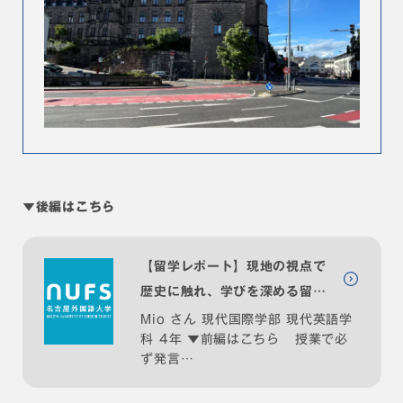
▼後編はこちら
【留学レポート】現地の視点で
歴史に触れ、学びを深める留学
体験記 vol.2｜名古屋外大を"読
Mio さん 現代国際学部 現代英語学
科 4年 ▼前編はこちら 授業で必
む・知る・深める" NUFS
ず発言…
JOURNAL