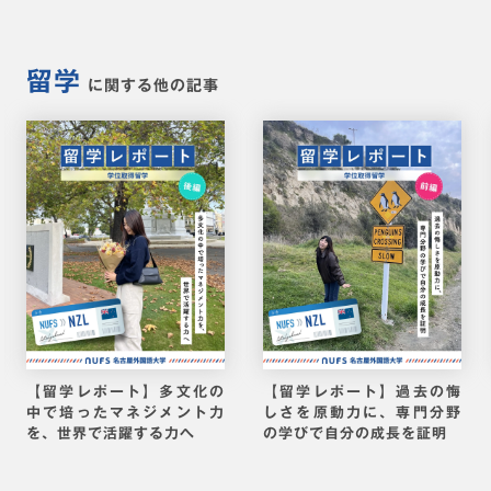
留学
に関する他の記事
留学レポート】多文化の
【留学レポート】過去の悔
「キ
で培ったマネジメント力
しさを原動力に、専門分野
学」
、世界で活躍する力へ
の学びで自分の成長を証明
す！ 
代に 
学の学