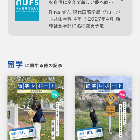
を自信に変えて新しい夢へ向か
って進む｜名古屋外大を"読む・
Rina さん 現代国際学部 グローバ
ル共生学科 4年 ※2027年4月 地
知る・深める" NUFS
球社会学部に名称変更予定 …
JOURNAL
留学
に関する他の記事