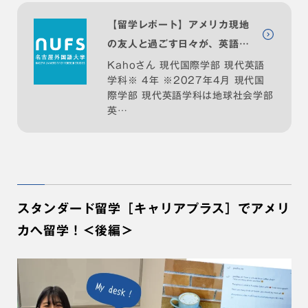
【留学レポート】アメリカ現地
の友人と過ごす日々が、英語力
の向上と文化を学ぶ経験に｜名
Kahoさん 現代国際学部 現代英語
学科※ 4年 ※2027年4月 現代国
古屋外大を"読む・知る・深め
際学部 現代英語学科は地球社会学部
る" NUFS JOURNAL
英…
スタンダード留学［キャリアプラス］でアメリ
カへ留学！＜後編＞